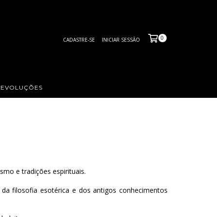
0
CADASTRE-SE
INICIAR SESSÃO
DEVOLUÇÕES
smo e tradições espirituais.
 da filosofia esotérica e dos antigos conhecimentos