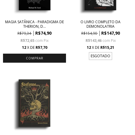
MAGIA SATÂNICA - PARADIGMA DE
O LIVRO COMPLETO DA
THERION, D...
DEMONOLATRIA
R$74,90
R$147,90
R$79,34
R$154,90
R$72,65
com
Pix
R$143,46
com
Pix
12
X DE
R$7,70
12
X DE
R$15,21
ESGOTADO