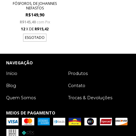
FÓSFOROS, DE JOHANNES
NEFASTOS
R$149,90
R$145,40
com
Pix
12
X DE
R$15,42
ESGOTADO
NAVEGAÇÃO
Início
Produtos
Blog
Contato
Quem Somos
Trocas & Devoluções
MEIOS DE PAGAMENTO